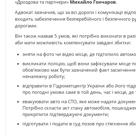
«Дроздова та партнери»
Михайло Гончаров
.
Адвокат зазначив, що за всі дороги і комунікації відпо
входить забезпечення безперебійного і безпечного ру
дорогами.
Він також назвав 5 умов, які потрібно виконати в раз
аби мати можливість компенсувати завдані збитки:
зняти на фото чи відео місце, де підтопило автомо
викликати поліцію, щоб вони зафіксували місце по
обов’язково має бути зазначений факт засмічення 
неналежну роботу;
відправити в Гідрометцентр України або його під
про погодні умови саме в той день, час і місце, де
евакуювати авто на СТО, яке може надати документ
Потрібно скласти акт стану автомобіля, пошкоджен
прикріпити підтверджуючі документи;
підготувати і подати в суд позов про стягнення зби