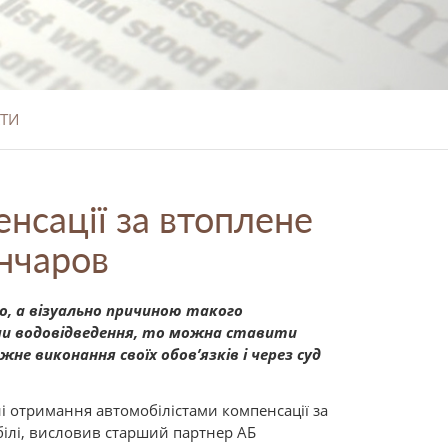
ТИ
нсації за втоплене
ончаров
о, а візуально причиною такого
еми водовідведення, то можна ставити
не виконання своїх обов’язків і через суд
ні отримання автомобілістами компенсації за
білі, висловив старший партнер АБ