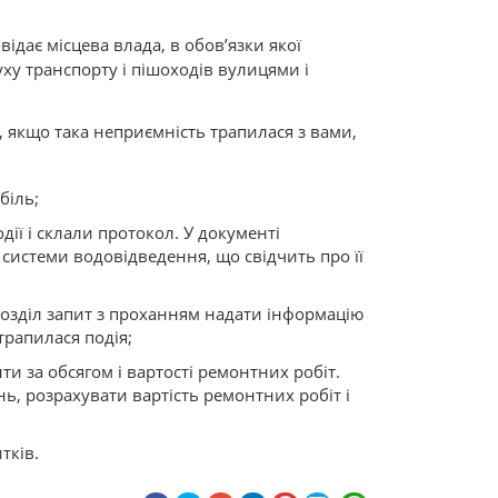
відає місцева влада, в обов’язки якої
ху транспорту і пішоходів вулицями і
і, якщо така неприємність трапилася з вами,
біль;
дії і склали протокол. У документі
системи водовідведення, що свідчить про її
розділ запит з проханням надати інформацію
 трапилася подія;
и за обсягом і вартості ремонтних робіт.
ь, розрахувати вартість ремонтних робіт і
тків.