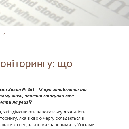
ТИ
моніторингу: що
ності Закон № 361—IX про запобігання та
 тому числі, зачепив стосунки між
мати на увазі?
, які здійснюють адвокатську діяльність
орингу, яка в свою чергу складається з
двокати є спеціально визначеними суб’єктами