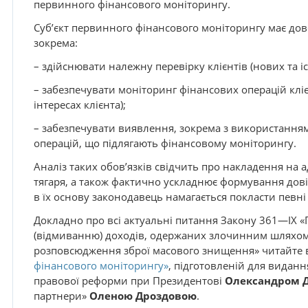
первинного фінансового моніторингу.
Суб’єкт первинного фінансового моніторингу має дово
зокрема:
– здійснювати належну перевірку клієнтів (нових та і
– забезпечувати моніторинг фінансових операцій кліє
інтересах клієнта);
– забезпечувати виявлення, зокрема з використанням
операцій, що підлягають фінансовому моніторингу.
Аналіз таких обов’язків свідчить про накладення на
тягаря, а також фактично ускладнює формування дов
в їх основу законодавець намагається покласти певні
Докладно про всі актуальні питання Закону 361—IX «П
(відмиванню) доходів, одержаних злочинним шляхом
розповсюдження зброї масового знищення» читайте в
фінансового моніторингу»
, підготовленій для видання
правової реформи при Президентові
Олександром 
партнери»
Оленою Дроздовою
.