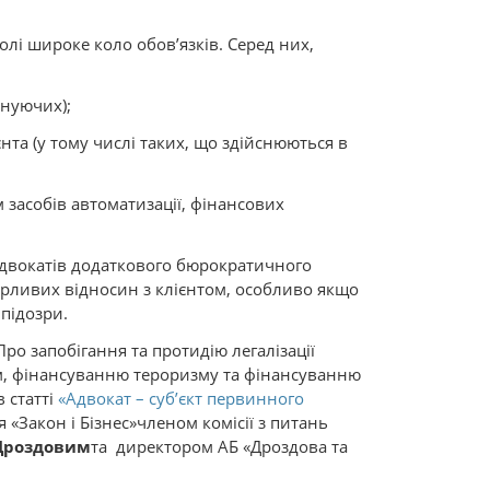
лі широке коло обов’язків. Серед них,
снуючих);
нта (у тому числі таких, що здійснюються в
 засобів автоматизації, фінансових
 адвокатів додаткового бюрократичного
ірливих відносин з клієнтом, особливо якщо
 підозри.
ро запобігання та протидію легалізації
, фінансуванню тероризму та фінансуванню
 статті
«Адвокат – суб’єкт первинного
 «Закон і Бізнес»членом комісії з питань
Дроздовим
та директором АБ «Дроздова та