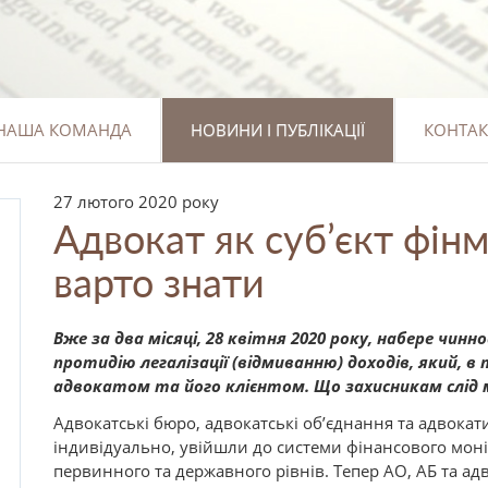
НАША КОМАНДА
НОВИНИ І ПУБЛІКАЦІЇ
КОНТАК
27 лютого 2020 року
Адвокат як суб’єкт фін
варто знати
Вже за два місяці, 28 квітня 2020 року, набере чин
протидію легалізації (відмиванню) доходів, який, в
адвокатом та його клієнтом. Що захисникам слід 
Адвокатські бюро, адвокатські об’єднання та адвокати
індивідуально, увійшли до системи фінансового моніт
первинного та державного рівнів. Тепер АО, АБ та а