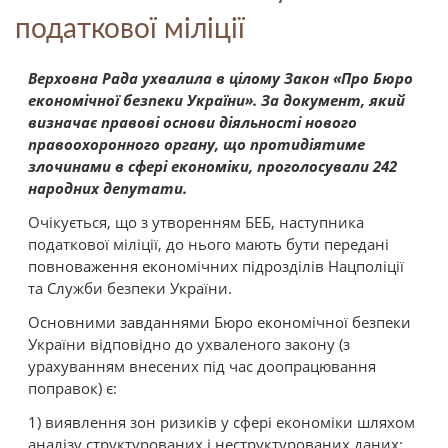
податкової міліції
Верховна Рада ухвалила в цілому Закон «Про Бюро
економічної безпеки України». За документ, який
визначає правові основи діяльності нового
правоохоронного органу,
що протидіятиме
злочинами в сфері економіки, проголосували 242
народних депутати.
Очікується, що з утворенням БЕБ, наступника
податкової міліції, до нього мають бути передані
повноваження економічних підрозділів Нацполіції
та Служби безпеки України.
Основними завданнями Бюро економічної безпеки
України відповідно до ухваленого закону (з
урахуванням внесених під час доопрацювання
поправок) є:
1) виявлення зон ризиків у сфері економіки шляхом
аналізу структурованих і неструктурованих даних;