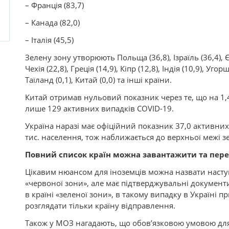
– Франція (83,7)
– Канада (82,0)
– Італія (45,5)
Зелену зону утворюють Польща (36,8), Ізраїль (36,4), Єг
Чехія (22,8), Греція (14,9), Кіпр (12,8), Індія (10,9), Уго
Таїланд (0,1), Китай (0,0) та інші країни.
Китай отримав нульовий показник через те, що на 1,
лише 129 активних випадків COVID-19.
Україна наразі має офіційний показник 37,0 активни
тис. населення, тож наближається до верхньої межі з
Повний список країн можна завантажити та пер
Цікавим нюансом для іноземців можна назвати наст
«червоної зони», але має підтверджувальні документ
в країні «зеленої зони», в такому випадку в Україні 
розглядати тільки країну відправлення.
Також у МОЗ нагадають, що обов’язковою умовою для 