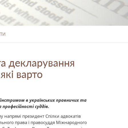
ТИ
та декларування
які варто
йнстримом в українських правничих та
професійності суддів.
му напрямі президент Спілки адвокатів
льного права і правосуддя Міжнародного