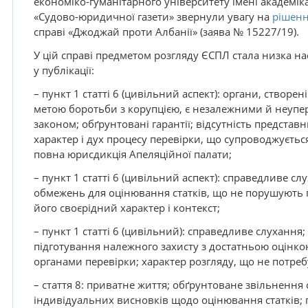
економіко-гуманітарного університету імені академіка
«Судово-юридичної газети» звернули увагу на
рішенн
справі «Джоджай проти Албанії» (заява № 15227/19).
У цій справі предметом розгляду ЄСПЛ стала низка н
у публікації:
– пункт 1 статті 6 (цивільний аспект): органи, створен
метою боротьби з корупцією, є незалежними й неуп
законом; обґрунтовані гарантії; відсутність предста
характер і дух процесу перевірки, що супроводжуєть
повна юрисдикція Апеляційної палати;
– пункт 1 статті 6 (цивільний аспект): справедливе с
обмежень для оцінювання статків, що не порушують п
його своєрідний характер і контекст;
– пункт 1 статті 6 (цивільний): справедливе слухання;
підготування належного захисту з достатньою оцінк
органами перевірки; характер розгляду, що не потреб
– стаття 8: приватне життя; обґрунтоване звільнення 
індивідуальних висновків щодо оцінювання статків;