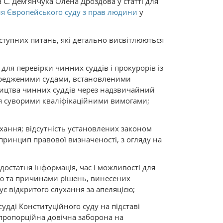
 С. Дем’янчука Олена Дроздова у статті для
я Європейського суду з прав людини
у
аступних питань, які детально висвітлюються
і для перевірки чинних суддів і прокурорів із
ередженими судами, встановленими
вництва чинних суддів через надзвичайний
ся суворими кваліфікаційними вимогами;
лухання; відсутність установлених законом
ринцип правової визначеності, з огляду на
 достатня інформація, час і можливості для
ою та причинами рішень, винесених
ує відкритого слухання за апеляцією;
судді Конституційного суду на підставі
 пропорційна довічна заборона на