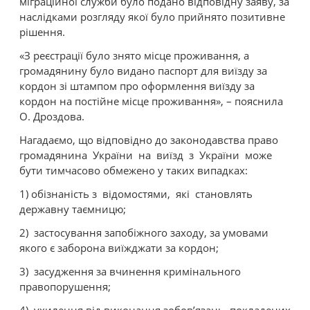
міграційної служби було подано відповідну заяву, за
наслідками розгляду якої було прийнято позитивне
рішення.
«З реєстрації було знято місце проживання, а
громадянину було видано паспорт для виїзду за
кордон зі штампом про оформлення виїзду за
кордон на постійне місце проживання», – пояснила
О. Дроздова.
Нагадаємо, що відповідно до законодавства право
громадянина України на виїзд з України може
бути тимчасово обмежено у таких випадках:
1) обізнаність з відомостями, які становлять
державну таємницю;
2) застосування запобіжного заходу, за умовами
якого є заборона виїжджати за кордон;
3) засудження за вчинення кримінального
правопорушення;