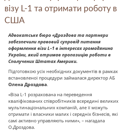
візу L-1 та отримати роботу в
США
Адвокатське бюро «Дроздова та партнери
забезпечили правовий супровід питання
оформлення візи L
–
1 в інтересах громадянина
України, який отримав пропозицію роботи в
Сполучених Штатах Америки.
Підготовкою усіх необхідних документів в рамках
встановленої процедури займалася директор АБ
Олена Дроздова
.
«Віза L-1 розрахована на переведення
кваліфікованих співробітників всередині великих
мультинаціональних компаній, але її можуть
отримати і власники малих і середніх бізнесів, які
самі активно управляють ними», – нагадала
О.Дроздова.