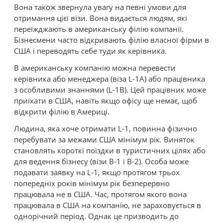
Вона також звернула увагу на певні умови для
отримання цієї візи. Вона видається людям, які
переїжджають в американську філію компанії.
Бізнесмени часто відкривають філію власної фірми в
США і переводять себе туди як керівника.
В американську компанію можна перевести
керівника або менеджера (віза L-1A) або працівника
з особливими знаннями (L-1B). Цей працівник може
приїхати в США, навіть якщо офісу ще немає, щоб
відкрити філію в Америці.
Людина, яка хоче отримати L-1, повинна фізично
перебувати за межами США мінімум рік. Виняток
становлять короткі поїздки в туристичних цілях або
для ведення бізнесу (візи B-1 і B-2). Особа може
подавати заявку на L-1, якщо протягом трьох
попередніх років мінімум рік безперервно
працювала не в США. Час, протягом якого вона
працювала в США на компанію, не зараховується в
однорічний період. Однак це призводить до