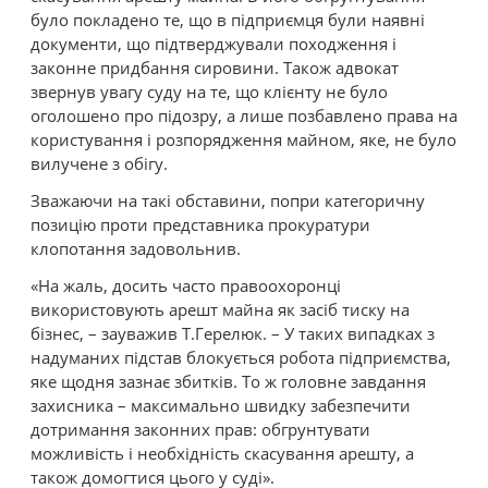
було покладено те, що в підприємця були наявні
документи, що підтверджували походження і
законне придбання сировини. Також адвокат
звернув увагу суду на те, що клієнту не було
оголошено про підозру, а лише позбавлено права на
користування і розпорядження майном, яке, не було
вилучене з обігу.
Зважаючи на такі обставини, попри категоричну
позицію проти представника прокуратури
клопотання задовольнив.
«На жаль, досить часто правоохоронці
використовують арешт майна як засіб тиску на
бізнес, – зауважив Т.Герелюк. – У таких випадках з
надуманих підстав блокується робота підприємства,
яке щодня зазнає збитків. То ж головне завдання
захисника – максимально швидку забезпечити
дотримання законних прав: обгрунтувати
можливість і необхідність скасування арешту, а
також домогтися цього у суді».