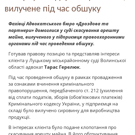
вилучене під час обшуку
Фахівці Адвокатського бюро «Дроздова та
партнери» домоглися у суді скасування арешту
майна, вилученого у підприємця правоохоронними
органами під час проведення обшуку.
Готував правову позицію та представляв інтереси
клієнта у Луцькому міськрайонному суді Волинської
області адвокат
Тарас Герелюк
.
Під час проведення обшуку в рамках провадження
за ознаками вчинення кримінального
правопорушення, передбаченого ст. 212 (ухилення
від сплати податків, зборів (обов’язкових платежів)
Кримінального кодексу України, у підприємця на
складі було вилучено сировину для виробництва
продукції.
В інтересах клієнта було подане клопотання про
скасування арешту майна. В його обгрунтування