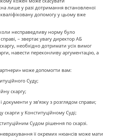
 якому кожен може скасувати
жна лише у разі дотримання встановленої
І кваліфіковану допомогу у цьому вже
, коли несправедливу норму було
справі, – звертає увагу директор АБ
 скаргу, необхідно дотримати усіх вимог
рги, навести переконливу аргументацію, а
партнери» може допомогти вам:
итуційного Суду;
йну скаргу;
і документи у зв’язку з розглядом справи;
у скарги у Конституційному Суді;
ституційним Судом рішення по скарзі.
неврахування її окремих нюансів може мати