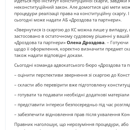
Йдеться про інститут конституційної скарги, завдяки
неконституційний закон. Але домогтися цієї мети мо
процедури реалізації права на конституційну скаргу. 
сьогодні може надати АБ «Дроздова та партнери».
«Звернутися із скаргою до КС можна лише у випадку
застосовано в остаточному судовому рішенні у вашій 
«Дроздова та партнери»
Олена Дроздова
. – Готуючи
щодо її оформлення, коректно визначити предмет ска
також надати відповідні докази.
Сьогодні команда адвокатського бюро «Дроздова та 
– оцінити перспективи звернення зі скаргою до Конст
– скласти або перевірити вже підготовлену конституці
– готувати та подавати необхідні додаткові матеріали 
– представити інтереси безпосередньо під час розгляд
– забезпечити відновлення прав після ухвалення Кон
Правник наголошує, що нерозуміння процедури, або 