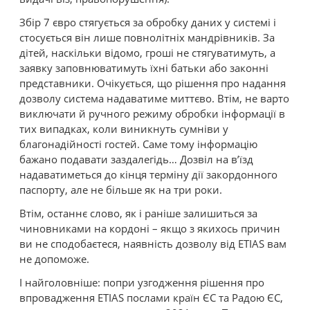
Збір 7 євро стягується за обробку даних у системі і
стосується він лише повнолітніх мандрівників. За
дітей, наскільки відомо, гроші не стягуватимуть, а
заявку заповнюватимуть їхні батьки або законні
представники. Очікується, що рішення про надання
дозволу система надаватиме миттєво. Втім, не варто
виключати й ручного режиму обробки інформації в
тих випадках, коли виникнуть сумніви у
благонадійності гостей. Саме тому інформацію
бажано подавати заздалегідь… Дозвіл на в’їзд
надаватиметься до кінця терміну дії закордонного
паспорту, але не більше як на три роки.
Втім, останнє слово, як і раніше залишиться за
чиновниками на кордоні – якщо з якихось причин
ви не сподобаєтеся, наявність дозволу від ETIAS вам
не допоможе.
І найголовніше: попри узгодження рішення про
впровадження ETIAS послами країн ЄС та Радою ЄС,