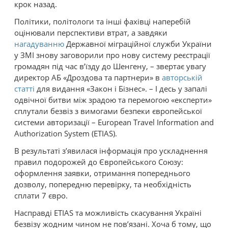
крок назад.
Політики, політологи та інші фахівці наперебій
оцінювали перспективи втрат, а завдяки
нагадуванню
Державної міграційної служби України
у ЗМІ знову заговорили про нову систему реєстрації
громадян під час в’їзду до Шенгену, – звертає увагу
директор АБ «Дроздова та партнери» в
авторській
статті
для видання «Закон і Бізнес». – І десь у запалі
одвічної битви між зрадою та перемогою «експерти»
сплутали безвіз з вимогами безпеки європейської
системи авторизації – European Travel Information and
Authorization System (ETIAS).
В результаті з’явилася інформація про ускладнення
правил подорожей до Європейського Союзу:
оформлення заявки, отримання попереднього
дозволу, попередню перевірку, та необхідність
сплати 7 євро.
Насправді ETIAS та можливість скасування Україні
безвізу жодним чином не пов’язані. Хоча б тому, що