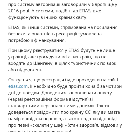
про систему авторизації заговорили у Європі ще у
2016 році. А системи, подібні до ETIAS, вже
функціонують в інших країнах світу.
ETIAS, як і інші системи, спрямована на посилання
безпеки, а оплатність реєстрації зумовлена
потребою її фінансування.
При цьому рєеструватися у ETIAS будуть не лише
українці, але громадяни всіх тих країн, що не
входять до Шенгену, в цілях туристичних поїздок
або відряджень.
Очікується, що реєстрація буде проходити на сайті
etias.com
. Її необхідно буде пройти хоча б за чотири
дні до поїздки. Доведеться заповнювати анкету
(наразі реєстраційна форма відсутня) зі
стандартними персональними даними. Також
доведеться повідомити про країну ЄС, яку ви маєте
намір відвідати першою, а також надати відповіді
про певні «скелети у шафі» (стан здоров’я, відмови у
видачі віз, правопорушення).