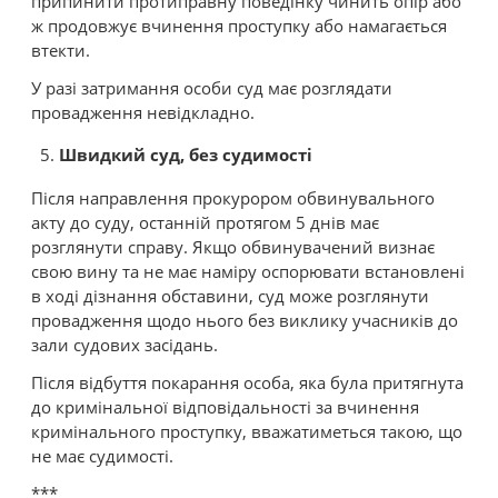
припинити протиправну поведінку чинить опір або
ж продовжує вчинення проступку або намагається
втекти.
У разі затримання особи суд має розглядати
провадження невідкладно.
Швидкий суд, без судимості
Після направлення прокурором обвинувального
акту до суду, останній протягом 5 днів має
розглянути справу. Якщо обвинувачений визнає
свою вину та не має наміру оспорювати встановлені
в ході дізнання обставини, суд може розглянути
провадження щодо нього без виклику учасників до
зали судових засідань.
Після відбуття покарання особа, яка була притягнута
до кримінальної відповідальності за вчинення
кримінального проступку, вважатиметься такою, що
не має судимості.
***