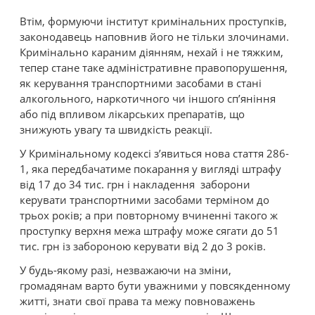
Втім, формуючи інститут кримінальних проступків,
законодавець наповнив його не тільки злочинами.
Кримінально караним діянням, нехай і не тяжким,
тепер стане таке адміністративне правопорушення,
як керування транспортними засобами в стані
алкогольного, наркотичного чи іншого сп’яніння
або під впливом лікарських препаратів, що
знижують увагу та швидкість реакції.
У Кримінальному кодексі з’явиться нова стаття 286-
1, яка передбачатиме покарання у вигляді штрафу
від 17 до 34 тис. грн і накладення заборони
керувати транспортними засобами терміном до
трьох років; а при повторному вчиненні такого ж
проступку верхня межа штрафу може сягати до 51
тис. грн із забороною керувати від 2 до 3 років.
У будь-якому разі, незважаючи на зміни,
громадянам варто бути уважними у повсякденному
житті, знати свої права та межу повноважень