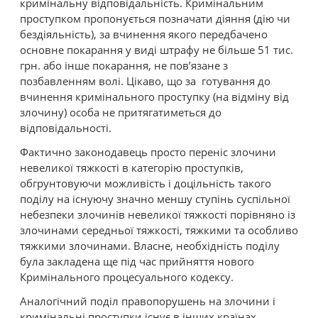
кримінальну відповідальність. Кримінальним
проступком пропонується позначати діяння (дію чи
бездіяльність), за вчинення якого передбачено
основне покарання у виді штрафу не більше 51 тис.
грн. або інше покарання, не пов’язане з
позбавленням волі. Цікаво, що за готування до
вчинення кримінального проступку (на відміну від
злочину) особа не притягатиметься до
відповідальності.
Фактично законодавець просто переніс злочини
невеликої тяжкості в категорію проступків,
обгрунтовуючи можливість і доцільність такого
поділу на існуючу значно меншу ступінь суспільної
небезпеки злочинів невеликої тяжкості порівняно із
злочинами середньої тяжкості, тяжкими та особливо
тяжкими злочинами. Власне, необхідність поділу
була закладена ще під час прийняття нового
Кримінального процесуального кодексу.
Аналогічний поділ правопорушень на злочини і
кримінальні проступки існує в інших країнах,