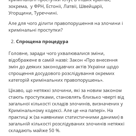
зокрема, у ФРН, Естонії, Латвії, Швейцарії,
Угорщини, Туреччині.
Але для чого ділити правопорушення на злочини і
кримінальні проступки?
Спрощена процедура
Головне, заради чого ухвалювалися зміни,
відображене в самій назві: Закон «Про внесення
змін до деяких законодавчих актів України щодо
спрощення досудового розслідування окремих
категорій кримінальних правопорушень».
Цікаво, що нетяжкі злочини, які за новим законом
стають проступками, становлять близько чверті від
загальної кількості складів злочинів, визначених у
Кримінальному кодексі. Але це «на папері». На
практиці ж (за наявними статистичними даними) в
загальній кількості розслідуваних злочинів нетяжкі
складають майже 50 %.