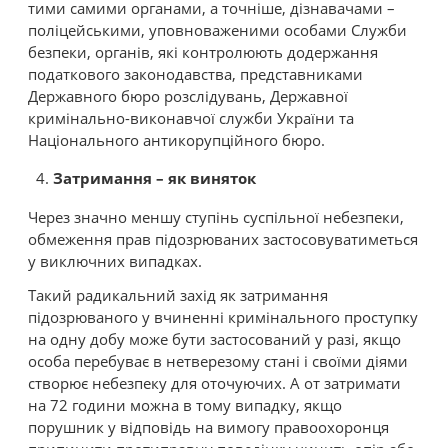
тими самими органами, а точніше, дізнавачами –
поліцейськими, уповноваженими особами Служби
безпеки, органів, які контролюють додержання
податкового законодавства, представниками
Державного бюро розслідувань, Державної
кримінально-виконавчої служби України та
Національного антикорупційного бюро.
Затримання – як виняток
Через значно меншу ступінь суспільної небезпеки,
обмеження прав підозрюваних застосовуватиметься
у виключних випадках.
Такий радикальний захід як затримання
підозрюваного у вчиненні кримінального проступку
на одну добу може бути застосований у разі, якщо
особа перебуває в нетверезому стані і своїми діями
створює небезпеку для оточуючих. А от затримати
на 72 години можна в тому випадку, якщо
порушник у відповідь на вимогу правоохоронця