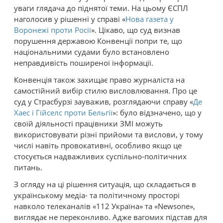
уваги глядача до піднятої теми. На цьому ЄСПЛ
наголосив у рішенні у справі «
Нова газета у
Воронежі проти Росії
». Цікаво, що суд визнав
порушення державою Конвенції попри те, що
національними судами було встановлено
неправдивість поширеної інформації.
Конвенція також захищає право журналіста на
самостійний вибір стилю висловлювання. Про це
суд у Страсбурзі зауважив, розглядаючи справу «
Де
Хаес і Гійселс проти Бельгії
»: було відзначено, що у
своїй діяльності працівники ЗМІ можуть
використовувати різні прийоми та вислови, у тому
числі навіть провокативні, особливо якщо це
стосується надважливих суспільно-політичних
питань.
З огляду на ці рішення ситуація, що складається в
українському медіа- та політичному просторі
навколо телеканалів «112 Україна» та «Newsone»,
виглядає не переконливо. Адже вагомих підстав для