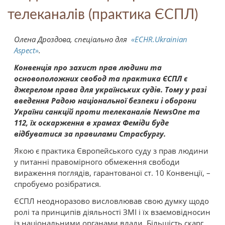
телеканалів (практика ЄСПЛ)
Олена Дроздова, спеціально для
«ECHR.Ukrainian
Aspect»
.
Конвенція про захист прав людини та
основоположних свобод та практика ЄСПЛ є
джерелом права для українських судів. Тому у разі
введення Радою національної безпеки і оборони
України санкцій проти телеканалів NewsOne та
112, їх оскарження в храмах Феміди буде
відбуватися за правилами Страсбургу.
Якою є практика Європейського суду з прав людини
у питанні правомірного обмеження свободи
вираження поглядів, гарантованої ст. 10 Конвенції, –
спробуємо розібратися.
ЄСПЛ неодноразово висловлював свою думку щодо
ролі та принципів діяльності ЗМІ і їх взаємовідносин
із національними органами влади. Більшість скарг,