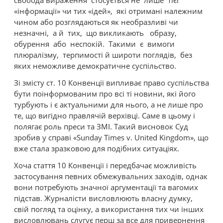
свобода вираження стосується не лише тієї
«інформації» чи тих «ідей», які отримані належним
чином або розглядаються як необразливі чи
незначні, а й тих, що викликають образу,
обурення або неспокій. Такими є вимоги
плюралізму, терпимості й широти поглядів, без
яких неможливе демократичне суспільство.
Зі змісту ст. 10 Конвенції випливає право суспільства
бути поінформованим про всі ті новини, які його
турбують і є актуальними для нього, а не лише про
те, що вигідно правлячій верхівці. Саме в цьому і
полягає роль преси та ЗМІ. Такий висновок Суд
зробив у справі «Sunday Times v. United Kingdom», що
вже стала зразковою для подібних ситуаціях.
Хоча стаття 10 Конвенції і передбачає можливість
застосування певних обмежувальних заходів, однак
вони потребують значної аргументації та вагомих
підстав. Журналісти висловлюють власну думку,
свій погляд та оцінку, а використання тих чи інших
висловлювань слугує перш за все для привернення