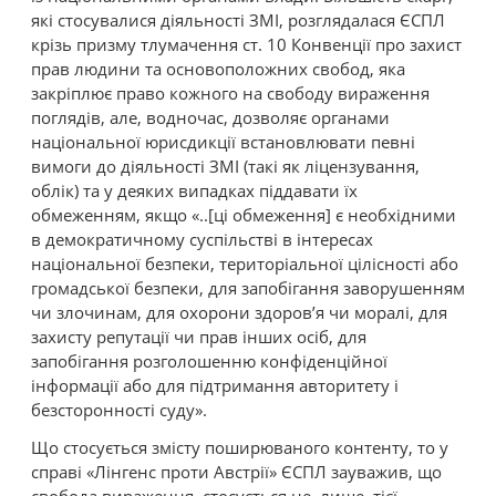
які стосувалися діяльності ЗМІ, розглядалася ЄСПЛ
крізь призму тлумачення ст. 10 Конвенції про захист
прав людини та основоположних свобод, яка
закріплює право кожного на свободу вираження
поглядів, але, водночас, дозволяє органами
національної юрисдикції встановлювати певні
вимоги до діяльності ЗМІ (такі як ліцензування,
облік) та у деяких випадках піддавати їх
обмеженням, якщо «..[ці обмеження] є необхідними
в демократичному суспільстві в інтересах
національної безпеки, територіальної цілісності або
громадської безпеки, для запобігання заворушенням
чи злочинам, для охорони здоров’я чи моралі, для
захисту репутації чи прав інших осіб, для
запобігання розголошенню конфіденційної
інформації або для підтримання авторитету і
безсторонності суду».
Що стосується змісту поширюваного контенту, то у
справі «Лінгенс проти Австрії» ЄСПЛ зауважив, що