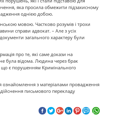
х порушень, які і стали підставою для
ачення, яка просила обмежити підзахисному
вадження однією добою.
аїнською мовою. Частково розумів і трохи
вини справи адвокат. – Але з усіх
документи загального характеру були
мація про те, які саме докази на
 не була відома. Людина через брак
, що є порушенням Кримінального
ля ознайомлення з матеріалами провадження
 здійснення письмового перекладу