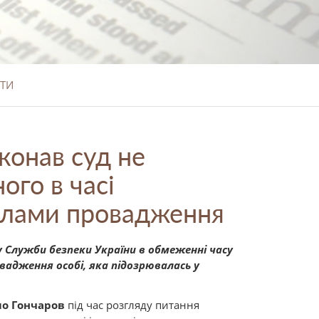
ТИ
конав суд не
го в часі
алами провадження
у Служби безпеки України в обмеженні часу
адження особі, яка підозрювалась у
о Гончаров
під час розгляду питання