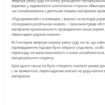
звернув увагу суду на низку допущених процесуальни
відмови у задоволенні клопотання сторони обвинув
час ознайомлення з десятьма томами матеріалів про
«Підозрюваний є іноземцем, і взагалі не володів укр
спілкувався російською мовою, – прокоментував обста
матеріалів кримінального провадження лише окремі 
перекладені рідною мовою».
М.Гончаров звернув окрему увагу суду на те, що інфор
підтвердження підозри було зібрано слідством, особі
перекладу не мала можливості з ними ознайомитися
процесуального кодексу.
Крім цього також не було створено належні умови д
і, як виявилося, перекладачам взагалі не доручалося
матеріалів.