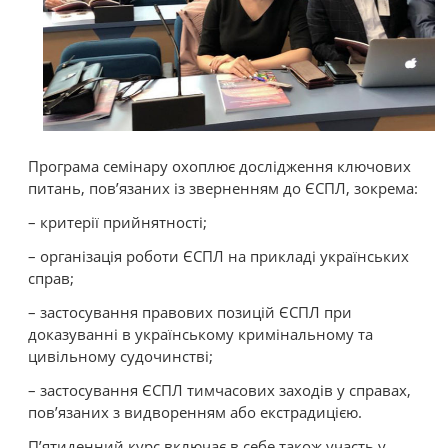
Програма семінару охоплює дослідження ключових
питань, пов’язаних із зверненням до ЄСПЛ, зокрема:
– критерії прийнятності;
– організація роботи ЄСПЛ на прикладі українських
справ;
– застосування правових позицій ЄСПЛ при
доказуванні в українському кримінальному та
цивільному судочинстві;
– застосування ЄСПЛ тимчасових заходів у справах,
пов’язаних з видворенням або екстрадицією.
П’ятиденний курс включає в себе також участь у