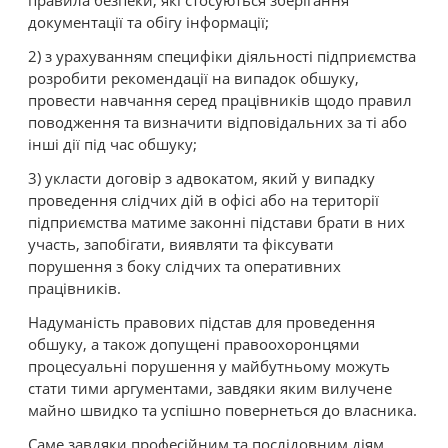
правила безпеки, які стосуються зберігання
документації та обігу інформації;
2) з урахуванням специфіки діяльності підприємства
розробити рекомендації на випадок обшуку,
провести навчання серед працівників щодо правил
поводження та визначити відповідальних за ті або
інші дії під час обшуку;
3) укласти договір з адвокатом, який у випадку
проведення слідчих дій в офісі або на території
підприємства матиме законні підстави брати в них
участь, запобігати, виявляти та фіксувати
порушення з боку слідчих та оперативних
працівників.
Надуманість правових підстав для проведення
обшуку, а також допущені правоохоронцями
процесуальні порушення у майбутньому можуть
стати тими аргументами, завдяки яким вилучене
майно швидко та успішно повернеться до власника.
Саме завдяки професійним та послідовним діям