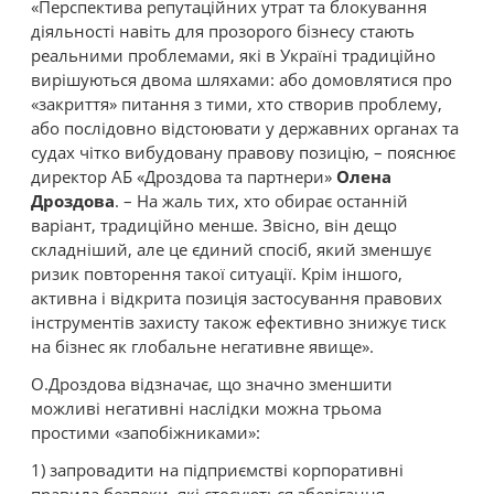
«Перспектива репутаційних утрат та блокування
діяльності навіть для прозорого бізнесу стають
реальними проблемами, які в Україні традиційно
вирішуються двома шляхами: або домовлятися про
«закриття» питання з тими, хто створив проблему,
або послідовно відстоювати у державних органах та
судах чітко вибудовану правову позицію, – пояснює
директор АБ «Дроздова та партнери»
Олена
Дроздова
. – На жаль тих, хто обирає останній
варіант, традиційно менше. Звісно, він дещо
складніший, але це єдиний спосіб, який зменшує
ризик повторення такої ситуації. Крім іншого,
активна і відкрита позиція застосування правових
інструментів захисту також ефективно знижує тиск
на бізнес як глобальне негативне явище».
О.Дроздова відзначає, що значно зменшити
можливі негативні наслідки можна трьома
простими «запобіжниками»:
1) запровадити на підприємстві корпоративні