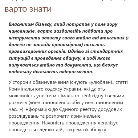
варто знати
Власникам бізнесу, який потрапив у поле зору
чиновників, варто заздалегідь подбати про
інструменти захисту свого майна від можливих (і
далеко не завжди правомірних) посягань
правоохоронних органів. Однією зі стандартних
ситуацій є проведення обшуку, в ході якого
вилучається майно та документи, що блокує
подальшу діяльність підприємства.
У сторони обвинувачення існують «улюблені» статті
Кримінального кодексу України, які дають
можливість унести мінімально необхідну і вельми
розмиту («невстановлені особи у невстановлений
час…») інформацію до Єдиного реєстру досудових
розслідувань та розпочати кримінальне
провадження. Наявність провадження легалізує
проведення слідчих дій, зокрема й обшуку.