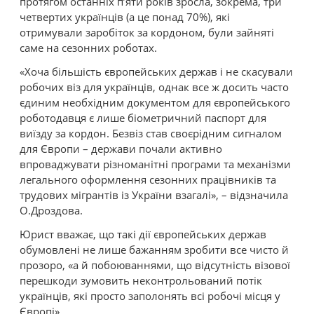
протягом останніх п’яти років зросла, зокрема, три
четвертих українців (а це понад 70%), які
отримували заробіток за кордоном, були зайняті
саме на сезонних роботах.
«Хоча більшість європейських держав і не скасували
робочих віз для українців, однак все ж досить часто
єдиним необхідним документом для європейського
роботодавця є лише біометричний паспорт для
виїзду за кордон. Безвіз став своєрідним сигналом
для Європи – держави почали активно
впроваджувати різноманітні програми та механізми
легального оформлення сезонних працівників та
трудових мігрантів із України взагалі», – відзначила
О.Дроздова.
Юрист вважає, що такі дії європейських держав
обумовлені не лише бажанням зробити все чисто й
прозоро, «а й побоюваннями, що відсутність візової
перешкоди зумовить неконтрольований потік
українців, які просто заполонять всі робочі місця у
Європі».