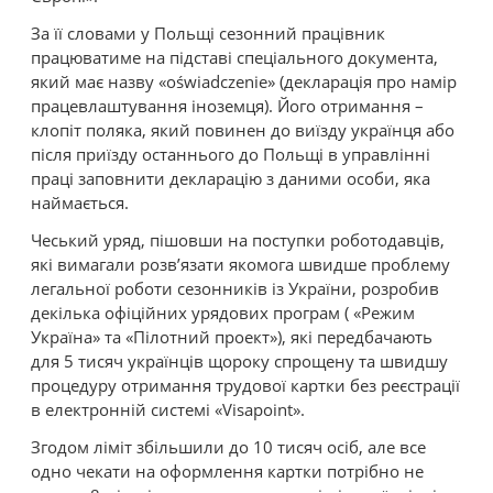
За її словами у Польщі сезонний працівник
працюватиме на підставі спеціального документа,
який має назву «oświadczenie» (декларація про намір
працевлаштування іноземця). Його отримання –
клопіт поляка, який повинен до виїзду українця або
після приїзду останнього до Польщі в управлінні
праці заповнити декларацію з даними особи, яка
наймається.
Чеський уряд, пішовши на поступки роботодавців,
які вимагали розв’язати якомога швидше проблему
легальної роботи сезонників із України, розробив
декілька офіційних урядових програм ( «Режим
Україна» та «Пілотний проект»), які передбачають
для 5 тисяч українців щороку спрощену та швидшу
процедуру отримання трудової картки без реєстрації
в електронній системі «Visapoint».
Згодом ліміт збільшили до 10 тисяч осіб, але все
одно чекати на оформлення картки потрібно не