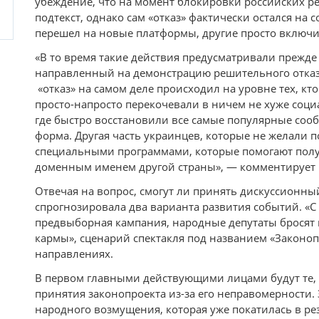
убеждение, что на момент блокировки российских р
подтекст, однако сам «отказ» фактически остался на 
перешел на новые платформы, другие просто включи
«В то время такие действия предусматривали прежде 
направленный на демонстрацию решительного отказа 
«отказ» на самом деле происходил на уровне тех, к
просто-напросто перекочевали в ничем не хуже социа
где быстро восстановили все самые популярные сооб
форма. Другая часть украинцев, которые не желали 
специальными программами, которые помогают полу
доменным именем другой страны», — комментирует 
Отвечая на вопрос, смогут ли принять дискуссионны
спрогнозировала два варианта развития событий. «С 
предвыборная кампания, народные депутаты бросят 
кармы», сценарий спектакля под названием «Законоп
направлениях.
В первом главными действующими лицами будут те, 
принятия законопроекта из-за его неправомерности.
народного возмущения, которая уже покатилась в ре