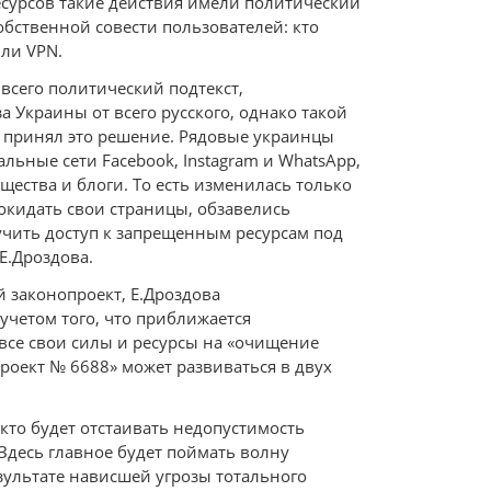
есурсов такие действия имели политический
собственной совести пользователей: кто
ли VPN.
всего политический подтекст,
Украины от всего русского, однако такой
то принял это решение. Рядовые украинцы
льные сети Facebook, Instagram и WhatsApp,
щества и блоги. То есть изменилась только
покидать свои страницы, обзавелись
чить доступ к запрещенным ресурсам под
Е.Дроздова.
й законопроект, Е.Дроздова
учетом того, что приближается
все свои силы и ресурсы на «очищение
роект № 6688» может развиваться в двух
кто будет отстаивать недопустимость
 Здесь главное будет поймать волну
зультате нависшей угрозы тотального