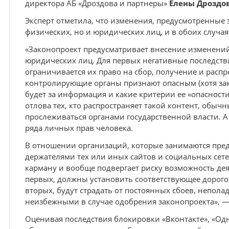
директора АБ «Дроздова и партнеры»
Елены Дроздо
Эксперт отметила, что изменения, предусмотренные 
физических, но и юридических лиц, и в обоих случа
«Законопроект предусматривает внесение изменений,
юридических лиц. Для первых негативные последстви
ограничивается их право на сбор, получение и расп
контролирующие органы признают опасным (хотя зако
будет за информация и какие критерии ее «опасности»
отлова тех, кто распространяет такой контент, обычн
прослеживаться органами государственной власти. А
ряда личных прав человека.
В отношении организаций, которые занимаются пред
держателями тех или иных сайтов и социальных сетей
карману и вообще подвергает риску возможность деят
первых, должны установить соответствующее дорогос
вторых, будут страдать от постоянных сбоев, непола
неизбежными в случае одобрения законопроекта», — 
Оценивая последствия блокировки «Вконтакте», «Одн