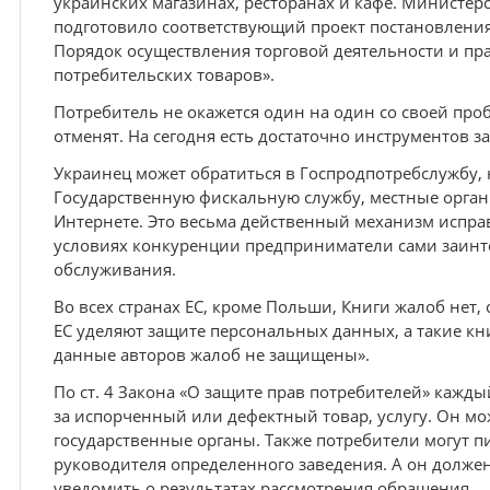
украинских магазинах, ресторанах и кафе. Министер
подготовило соответствующий проект постановлени
Порядок осуществления торговой деятельности и пр
потребительских товаров».
Потребитель не окажется один на один со своей про
отменят. На сегодня есть достаточно инструментов з
Украинец может обратиться в Госпродпотребслужбу,
Государственную фискальную службу, местные органы
Интернете. Это весьма действенный механизм испра
условиях конкуренции предприниматели сами заинт
обслуживания.
Во всех странах ЕС, кроме Польши, Книги жалоб нет,
ЕС уделяют защите персональных данных, а такие к
данные авторов жалоб не защищены».
По ст. 4 Закона «О защите прав потребителей» кажд
за испорченный или дефектный товар, услугу. Он мож
государственные органы. Также потребители могут п
руководителя определенного заведения. А он должен
уведомить о результатах рассмотрения обращения.