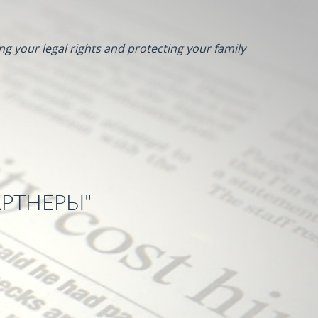
ng your legal rights and protecting your family
РТНЕРЫ"