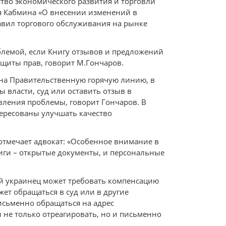
ство экономического развития и торговли
я Кабмина «О внесении изменений в
авил торгового обслуживания на рынке
блемой, если Книгу отзывов и предложений
ащиты прав, говорит М.Гончаров.
 на Правительственную горячую линию, в
 власти, суд или оставить отзыв в
вления проблемы, говорит Гончаров. В
ересованы улучшать качество
 отмечает адвокат: «Особенное внимание в
ниги – открытые документы, и персональные
ый украинец может требовать компенсацию
ет обращаться в суд или в другие
исьменно обращаться на адрес
 не только отреагировать, но и письменно