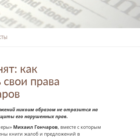
КТЫ
ят: как
 свои права
аров
ожений никоим образом не отразится на
ащиты его нарушенных прав
.
тнеры»
Михаил Гончаров
, вместе с которым
ены книги жалоб и предложений в