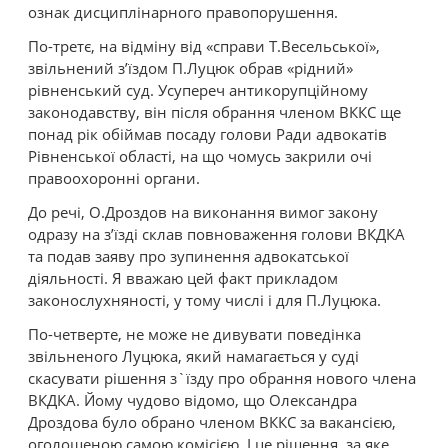
ознак дисциплінарного правопорушення.
По-третє, на відміну від «справи Т.Весельської»,
звільнений з’їздом П.Луцюк обрав «рідний»
рівненський суд. Усупереч антикорупційному
законодавству, він після обрання членом ВККС ще
понад рік обіймав посаду голови Ради адвокатів
Рівненської області, на що чомусь закрили очі
правоохоронні органи.
До речі, О.Дроздов на виконання вимог закону
одразу на з’їзді склав повноваження голови ВКДКА
та подав заяву про зупинення адвокатської
діяльності. Я вважаю цей факт прикладом
законослухняності, у тому числі і для П.Луцюка.
По-четверте, не може не дивувати поведінка
звільненого Луцюка, який намагається у суді
скасувати рішення з`їзду про обрання нового члена
ВКДКА. Йому чудово відомо, що Олександра
Дроздова було обрано членом ВККС за вакансією,
оголошеною самою комісією. І це рішення, за яке