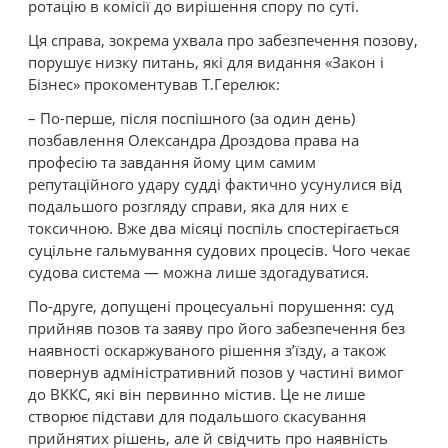
ротацію в комісії до вирішення спору по суті.
Ця справа, зокрема ухвала про забезпечення позову,
порушує низку питань, які для видання «Закон і
Бізнес» прокоментував Т.Герелюк:
– По-перше, після поспішного (за один день)
позбавлення Олександра Дроздова права на
професію та завдання йому цим самим
репутаційного удару судді фактично усунулися від
подальшого розгляду справи, яка для них є
токсичною. Вже два місяці поспіль спостерігається
суцільне гальмування судових процесів. Чого чекає
судова система — можна лише здогадуватися.
По-друге, допущені процесуальні порушення: суд
прийняв позов та заяву про його забезпечення без
наявності оскаржуваного рішення з’їзду, а також
повернув адміністративний позов у частині вимог
до ВККС, які він первинно містив. Це не лише
створює підстави для подальшого скасування
прийнятих рішень, але й свідчить про наявність