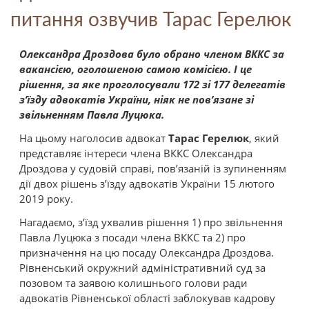
питання озвучив Тарас Герелюк
Олександра Дроздова було обрано членом ВККС за
вакансією, оголошеною самою комісією. І це
рішення, за яке проголосували 172 зі 177 делегатів
з’їзду адвокатів України, ніяк не пов’язане зі
звільненням Павла Луцюка.
На цьому наголосив адвокат
Тарас Герелюк
, який
представляє інтереси члена ВККС Олександра
Дроздова у судовій справі, пов’язаній із зупиненням
дії двох рішень з’їзду адвокатів України 15 лютого
2019 року.
Нагадаємо, з’їзд ухвалив рішення 1) про звільнення
Павла Луцюка з посади члена ВККС та 2) про
призначення на цю посаду Олександра Дроздова.
Рівненський окружний адміністративний суд за
позовом та заявою колишнього голови ради
адвокатів Рівненської області заблокував кадрову