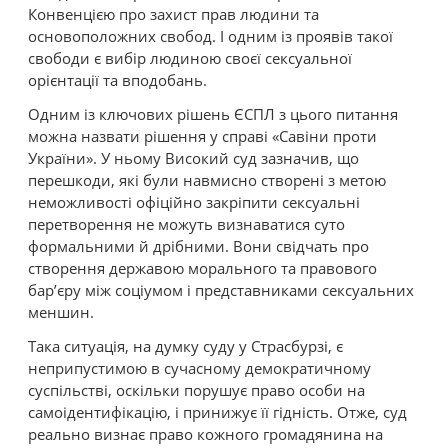
Конвенцією про захист прав людини та
основоположних свобод. І одним із проявів такої
свободи є вибір людиною своєї сексуальної
орієнтації та вподобань.
Одним із ключових рішень ЄСПЛ з цього питання
можна назвати рішення у справі «Савіни проти
України». У ньому Високий суд зазначив, що
перешкоди, які були навмисно створені з метою
неможливості офіційно закріпити сексуальні
перетворення не можуть визнаватися суто
формальними й дрібними. Вони свідчать про
створення державою морального та правового
бар’єру між соціумом і представниками сексуальних
меншин.
Така ситуація, на думку суду у Страсбурзі, є
неприпустимою в сучасному демократичному
суспільстві, оскільки порушує право особи на
самоідентифікацію, і принижує її гідність. Отже, суд
реально визнає право кожного громадянина на