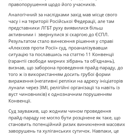
правопорушення щодо його учасників.
Аналогічний за наслідками захід мав місце свого
часу і на території Російської Федерації, але там
представники ЛГБТ руху виявилися більш
активними і звернулися зі скаргою до ЄСПЛ.
Результатом стало винесення рішення у справі
«Алєксєєв проти Росії» суд, проаналізувавши
ситуацію та пославшись на статтю 11 Конвенції
(гарантії свободи мирних зібрань та об’єднань),
визнав, що заборона проведення прайд-параду, до
того ж із використанням досить грубої форми
вираження (негативні репліки на адресу ініціаторів
лунали через ЗМІ, релігійні організації та навіть із
вуст чиновників) є однозначним порушенням
Конвенції.
Суд зауважив, що жодним чином проведення
прайд-параду не могло бути розцінене як таке, що
становить потенційний ризик виникнення масових
заворушень та хуліганських сутичок. Навпаки, це