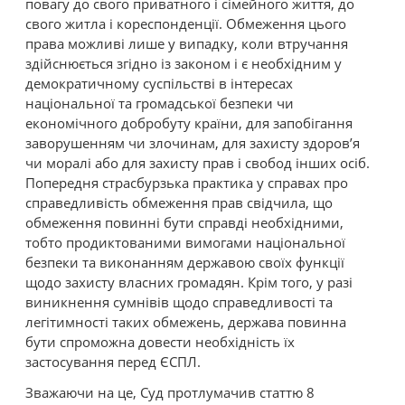
повагу до свого приватного і сімейного життя, до
свого житла і кореспонденції. Обмеження цього
права можливі лише у випадку, коли втручання
здійснюється згідно із законом і є необхідним у
демократичному суспільстві в інтересах
національної та громадської безпеки чи
економічного добробуту країни, для запобігання
заворушенням чи злочинам, для захисту здоров’я
чи моралі або для захисту прав і свобод інших осіб.
Попередня страсбурзька практика у справах про
справедливість обмеження прав свідчила, що
обмеження повинні бути справді необхідними,
тобто продиктованими вимогами національної
безпеки та виконанням державою своїх функції
щодо захисту власних громадян. Крім того, у разі
виникнення сумнівів щодо справедливості та
легітимності таких обмежень, держава повинна
бути спроможна довести необхідність їх
застосування перед ЄСПЛ.
Зважаючи на це, Суд протлумачив статтю 8