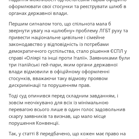
оформлювати свої стосунки та реєструвати шлюб в
органах державної влади.
Першим сигналом того, що спільнота мала б
звернути увагу на «шлюбну» проблему ЛГБТ руху та
привести національне цивільне і сімейне
законодавство у відповідність із потребами
демократичного суспільства, стало рішення ЄСПЛ у
справі «Оліярі та інші проти Італії». Заявниками були
три італійські гей-пари, яким органи державної
влади відмовили в офіційному оформленні
стосунків, вважаючи таку відмову проявом
дискримінації та порушенням прав.
Тоді суд опинився перед складним завданням, і
зовсім неочікувано для всіх із мінімальною
перевагою всього лише в один голос задовольнив
скаргу заявників та визнав, що мало місце
порушення Конвенції.
Так, у статті 8 передбачено, що кожен має право на