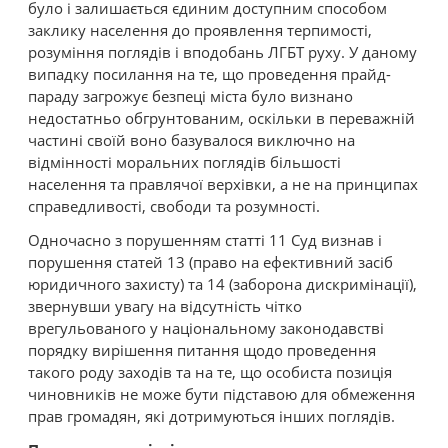
було і залишається єдиним доступним способом
заклику населення до проявлення терпимості,
розуміння поглядів і вподобань ЛГБТ руху. У даному
випадку посилання на те, що проведення прайд-
параду загрожує безпеці міста було визнано
недостатньо обгрунтованим, оскільки в переважній
частині своїй воно базувалося виключно на
відмінності моральних поглядів більшості
населення та правлячої верхівки, а не на принципах
справедливості, свободи та розумності.
Одночасно з порушенням статті 11 Суд визнав і
порушення статей 13 (право на ефективний засіб
юридичного захисту) та 14 (заборона дискримінації),
звернувши увагу на відсутність чітко
врегульованого у національному законодавстві
порядку вирішення питання щодо проведення
такого роду заходів та на те, що особиста позиція
чиновників не може бути підставою для обмеження
прав громадян, які дотримуються інших поглядів.