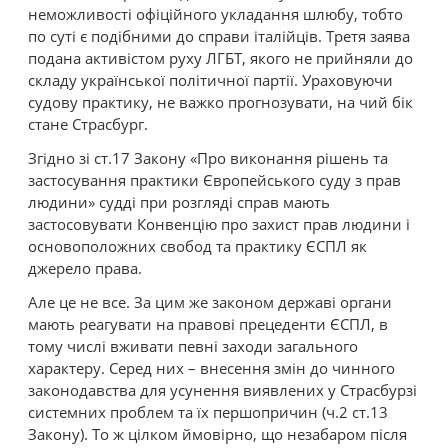
неможливості офіційного укладання шлюбу, тобто
по суті є подібними до справи італійців. Третя заява
подана активістом руху ЛГБТ, якого не прийняли до
складу української політичної партії. Ураховуючи
судову практику, не важко прогнозувати, на чий бік
стане Страсбург.
Згідно зі ст.17 Закону «Про виконання рішень та
застосування практики Європейського суду з прав
людини» судді при розгляді справ мають
застосовувати Конвенцію про захист прав людини і
основоположних свобод та практику ЄСПЛ як
джерело права.
Але це не все. За цим же законом державі органи
мають реагувати на правові прецеденти ЄСПЛ, в
тому числі вживати певні заходи загального
характеру. Серед них – внесення змін до чинного
законодавства для усунення виявлених у Страсбурзі
системних проблем та їх першопричин (ч.2 ст.13
Закону). То ж цілком ймовірно, що незабаром після