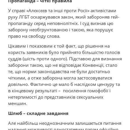
Пропаганда – чіткі правила
У справі «Алєксєєв та інші проти Росії» активістами
руху ЛГБТ оскаржувався закон, який забороняв гей-
пропаганду серед неповнолітніх. І суд визнав цю
заборону необгрунтованою і такою, яка порушує
право на свободу слова.
Цікавим і показовим є той факт, що рішення на
користь заявників було прийнято більшістю голосів
суддів (шість проти одного). Підставою для визнання
заборони такою, що не відповідає Конвенції, стало
те, що норми законодавства не були достатньо
чіткими, а отже заборона могла застосовуватися
довільно. Фактично це мало б наслідком цензуру та
в кінцевому результаті – посилення гомофобії і
нетерпимості до представників сексуальних
меншин.
Шлюб – складне завдання
Але найбільш неоднозначним залишається питання
надання можливості одностатевим парам офіційно