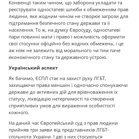
Конвенції таким чином, що заборона укладати та
реєструвати одностатеві шлюби є обмеженням прав
людини, яке жодним чином не створює загрози для
підтримання безпечного стану держави та її
населення. То ж, на думку Євросуду, одностатеві
пари повинні мати і право і можливість оформити
свої стосунки офіційно без жодних обмежень, і це
аж ніяк не залежить від морального чи тим паче
економічного стану та державного устрою.
Український аспект
Як бачимо, ЄСПЛ стає на захист руху ЛГБТ,
захищаючи права меншин і одночасно спонукаючи
держави до активних дій для врівноваження їх
статусу, ліквідацію нетерпимості та створення
сприятливих умов для вираження особистості
кожного.
На даний час Європейський суд з прав людини
прийняв три заяви від представників ЛГБТ-
спільноти України. І дві з них стосуються