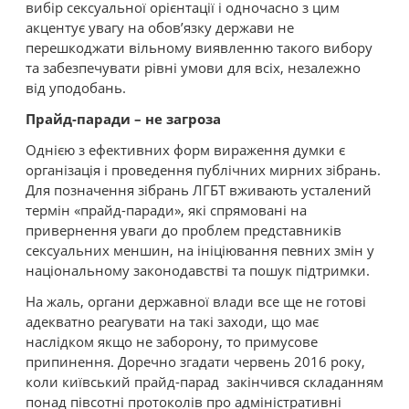
вибір сексуальної орієнтації і одночасно з цим
акцентує увагу на обов’язку держави не
перешкоджати вільному виявленню такого вибору
та забезпечувати рівні умови для всіх, незалежно
від уподобань.
Прайд-паради – не загроза
Однією з ефективних форм вираження думки є
організація і проведення публічних мирних зібрань.
Для позначення зібрань ЛГБТ вживають усталений
термін «прайд-паради», які спрямовані на
привернення уваги до проблем представників
сексуальних меншин, на ініціювання певних змін у
національному законодавстві та пошук підтримки.
На жаль, органи державної влади все ще не готові
адекватно реагувати на такі заходи, що має
наслідком якщо не заборону, то примусове
припинення. Доречно згадати червень 2016 року,
коли київський прайд-парад закінчився складанням
понад півсотні протоколів про адміністративні