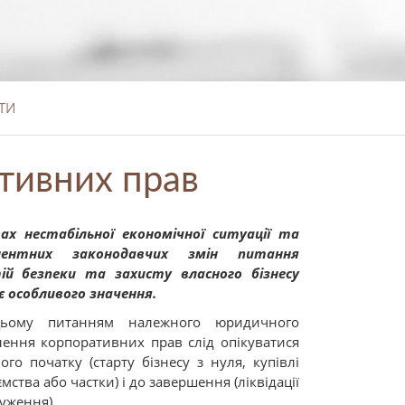
ТИ
тивних прав
вах
нестабільної економічної ситуації та
нентних законодавчих змін питання
ій безпеки та захисту власного бізнесу
є особливого значення.
ьому питанням належного юридичного
ення корпоративних прав слід опікуватися
ого початку (старту бізнесу з нуля, купівлі
мства або частки) і до завершення (ліквідації
уження).