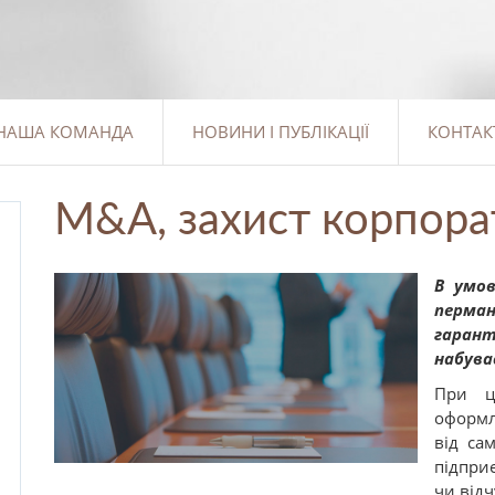
НАША КОМАНДА
НОВИНИ І ПУБЛІКАЦІЇ
КОНТАК
M&A, захист корпора
В
умо
перма
гарант
набува
При ц
оформл
від сам
підприє
чи відч