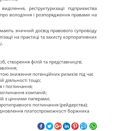
виділення, реструктуризації підприємства
 про володіння і розпорядження правами на
мають значний досвід правового супроводу
лізації на практиці та захисту корпоративних
і.
сіб, створення філій та представництв;
авління;
тою зниження потенційних ризиків під час
ій діяльності тощо;
тя і поглинання;
 поглинання компаній;
цій з цінними паперами;
протиправного поглинання (рейдерства);
 відновлення платоспроможності боржника