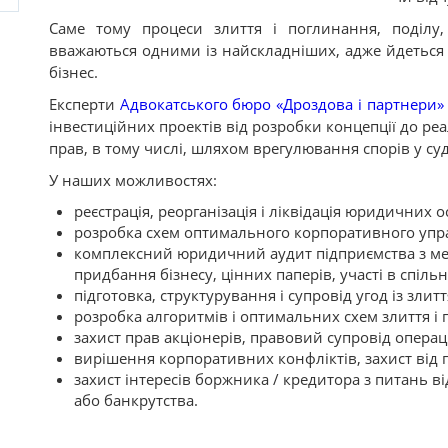
Саме тому процеси злиття і поглинання, поділу, 
вважаються одними із найскладніших, адже йдеться
бізнес.
Експерти
Адвокатського бюро «Дроздова і партнери»
інвестиційних проектів від розробки концепції до реа
прав, в тому числі, шляхом врегулювання спорів у суд
У наших можливостях:
реєстрація, реорганізація і ліквідація юридичних о
розробка схем оптимального корпоративного упр
комплексний юридичний аудит підприємства з ме
придбання бізнесу, цінних паперів, участі в спільн
підготовка, структурування і супровід угод із злит
розробка алгоритмів і оптимальних схем злиття і
захист прав акціонерів, правовий супровід опера
вирішення корпоративних конфліктів, захист від 
захист інтересів боржника / кредитора з питань
або банкрутства.