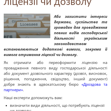
ліцензії чи дозволу
Аби захистити інтереси
держави, суспільства та
громадян для провадження
певних видів господарської
діяльності українським
законодавством
встановлюються додаткові вимоги, зокрема й
вимога отримання ліцензії чи дозволу.
Як отримати або переоформити ліцензію на
провадження певного виду господарської діяльності
або документ дозвільного характеру (дозвіл, висновок,
рішення, погодження, свідоцтво, інший документ)
добре знають в адвокатському бюро
«Дроздова та
партнери»
.
Наші експерти допоможуть вам:
визначити види діяльності, що потребують ліцензії
чи дозволу;