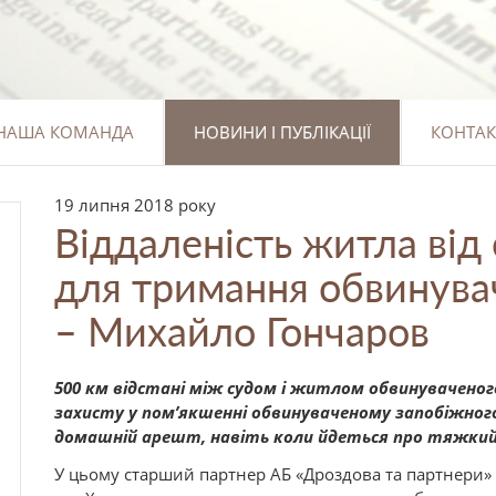
НАША КОМАНДА
НОВИНИ І ПУБЛІКАЦІЇ
КОНТАК
19 липня 2018 року
Віддаленість житла від 
для тримання обвинувач
– Михайло Гончаров
500 км відстані між судом і житлом обвинуваченого
захисту у пом’якшенні обвинуваченому запобіжног
домашній арешт, навіть коли йдеться про тяжкий
У цьому старший партнер АБ «Дроздова та партнери»