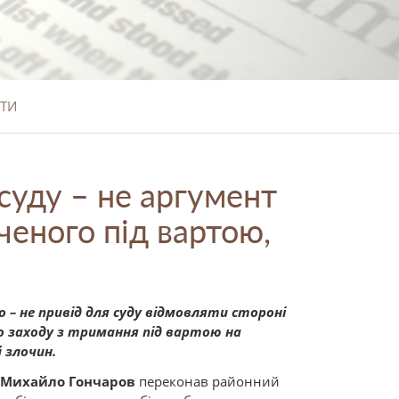
ТИ
суду – не аргумент
еного під вартою,
 – не привід для суду відмовляти стороні
о заходу з тримання під вартою на
 злочин.
Михайло Гончаров
переконав районний