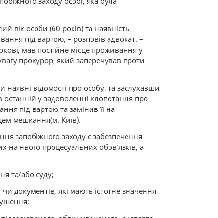
побіжного заходу особі, яка була
й вік особи (60 років) та наявність
ання під вартою, – розповів адвокат. –
ркові, мав постійне місце проживання у
 увагу прокурор, який заперечував проти
 наявні відомості про особу, та заслухавши
в останній у задоволенні клопотання про
ння під вартою та замінив її на
ем мешкання(м. Київ).
ання запобіжного заходу є забезпечення
 на нього процесуальних обов’язків, а
ня та/або суду;
 чи документів, які мають істотне значення
рушення;