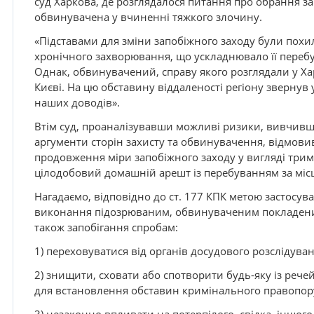
суд Харкова, де розглядалося питання про обрання за
обвинувачена у вчиненні тяжкого злочину.
«Підставами для зміни запобіжного заходу були похили
хронічного захворювання, що ускладнювало її перебув
Однак, обвинувачений, справу якого розглядали у Ха
Києві. На цю обставину віддаленості регіону звернув
наших доводів».
Втім суд, проаналізувавши можливі ризики, вивчивши
аргументи сторін захисту та обвинувачення, відмови
продовження міри запобіжного заходу у вигляді трима
цілодобовий домашній арешт із перебуванням за місц
Нагадаємо, відповідно до ст. 177 КПК метою застосув
виконання підозрюваним, обвинуваченим покладених
також запобігання спробам:
1) переховуватися від органів досудового розслідуван
2) знищити, сховати або спотворити будь-яку із речей
для встановлення обставин кримінального правопо