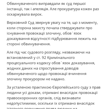
Обвинуваченого виправдали як суд першої
інстанції, так і апеляція. Але прокуратура кожен раз
оскаржувала вирок.
Верховний Суд звернув увагу на те, що з моменту,
коли сторона захисту почала стверджувати про
існування провокації злочину, обов`язок
доказування відсутності підбурювання лежить на
стороні обвинувачення.
Але під час судового розгляду, незважаючи на
встановлений у ст. 92 Кримінального
процесуального кодексу обов`язок доказування,
жодних даних на спростування доводів
обвинуваченого щодо провокації вчинення
злочину прокурором не надано.
За усталеною практикою Європейського суду з прав
людини усі докази, отримані внаслідок провокації
правоохоронних органів, слід визнавати
недопустимими, оскільки їх отримано внаслідок
істотного порушення права людини на