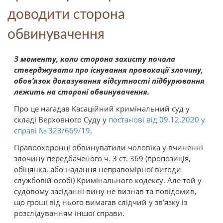
доводити сторона
обвинувачення
З моменту, коли сторона захисту почала
стверджувати про існування провокації злочину,
обов’язок доказування відсутності підбурювання
лежить на стороні обвинувачення.
Про це нагадав Касаційний кримінальний суд у
складі Верховного Суду у
постанові від 09.12.2020 у
справі № 323/669/19
.
Правоохоронці обвинуватили чоловіка у вчиненні
злочину передбаченого ч. 3 ст. 369 (пропозиція,
обіцянка, або надання неправомірної вигоди
службовій особі) Кримінального кодексу. Але той у
судовому засіданні вину не визнав та повідомив,
що гроші від нього вимагав слідчий у зв’язку із
розслідуванням іншої справи.