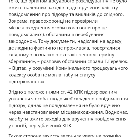
того, що органом досудового розслідування не було
вжито належних заходів щодо вручення клієнту
повідомлення про підозру та викликів до слідчого.
Зокрема, правоохоронці не перевірили
місцезнаходження особи (хоча вони про це
повідомлялися), обставини її перебування
закордоном. Тому документи, надіслані на адресу,
де людина фактично не проживала, поверталися
слідчому з позначкою «за закінченням терміну
зберігання», – розповів обставини справи Т.Герелюк.
– Відтак, у розумінні Кримінального процесуального
кодексу особа не могла набути статусу
підозрюваного».
Згідно з положеннями ст. 42 КПК підозрюваним
уважається особа, щодо якої складено повідомлення
підозру, однак це повідомлення не було вручено
через невстановлення місцезнаходження. Водночас,
має бути вжито заходів для вручення повідомлення
у спосіб, передбачений КПК.
Також сторона захисту звернула увагу на позицію