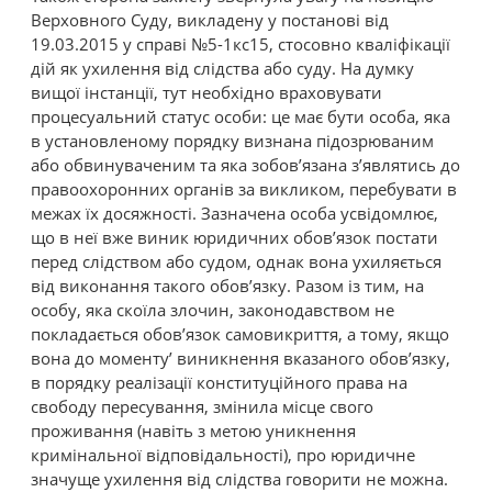
Верховного Суду, викладену у постанові від
19.03.2015 у справі №5-1кс15, стосовно кваліфікації
дій як ухилення від слідства або суду. На думку
вищої інстанції, тут необхідно враховувати
процесуальний статус особи: це має бути особа, яка
в установленому порядку визнана підозрюваним
або обвинуваченим та яка зобов’язана з’являтись до
правоохоронних органів за викликом, перебувати в
межах їх досяжності. Зазначена особа усвідомлює,
що в неї вже виник юридичних обов’язок постати
перед слідством або судом, однак вона ухиляється
від виконання такого обов’язку. Разом із тим, на
особу, яка скоїла злочин, законодавством не
покладається обов’язок самовикриття, а тому, якщо
вона до моменту’ виникнення вказаного обов’язку,
в порядку реалізації конституційного права на
свободу пересування, змінила місце свого
проживання (навіть з метою уникнення
кримінальної відповідальності), про юридичне
значуще ухилення від слідства говорити не можна.